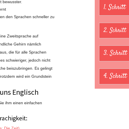
t bewusster.
1. Schritt
ernt
hen den Sprachen schneller zu
2. Schritt
eine Zweitsprache auf
indliche Gehirn nämlich
3. Schritt
us, die für alle Sprachen
s schwieriger, jedoch nicht
he beiszubringen. Es gelingt
4. Schritt
 Trotzdem wird ein Grundstein
 uns Englisch
Sie ihm einen einfachen
achigkeit:
: Die Zeit)