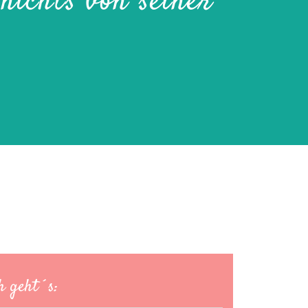
nichts von seiner
h geht´s: