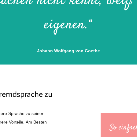
chen nicht kennt, weiß 
eigenen.“
Johann Wolfgang von Goethe
 Fremdsprache zu
itere Sprache zu seiner
ere Vorteile. Am Besten
So einfac