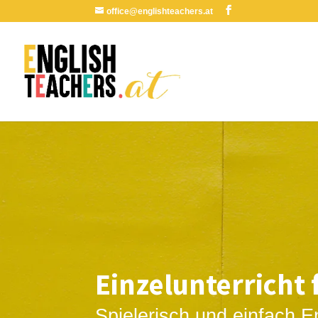
office@englishteachers.at
Einzelunterricht 
Spielerisch und einfach E