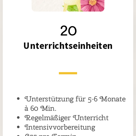
20
Unterrichtseinheiten
Unterstützung für 5-6 Monate
à 60 Min.
Regelmäßiger Unterricht
Intensivvorbereitung