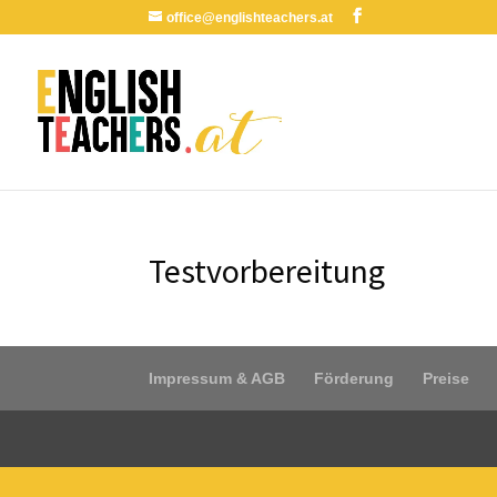
office@englishteachers.at
Testvorbereitung
Impressum & AGB
Förderung
Preise