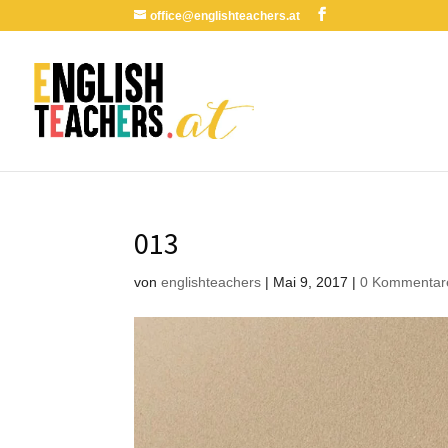
office@englishteachers.at
013
von
englishteachers
|
Mai 9, 2017
|
0 Kommentar