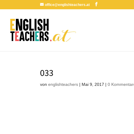
office@englishteachers.at
033
von
englishteachers
|
Mai 9, 2017
|
0 Kommentar