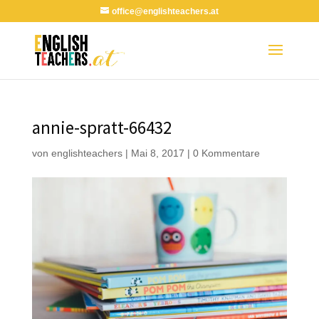
office@englishteachers.at
annie-spratt-66432
von
englishteachers
|
Mai 8, 2017
|
0 Kommentare